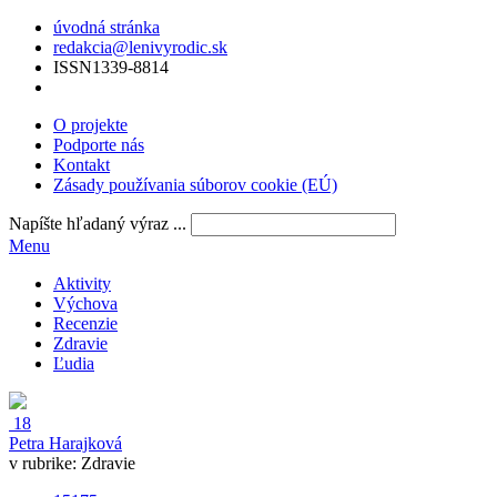
úvodná stránka
redakcia@lenivyrodic.sk
ISSN
1339-8814
O projekte
Podporte nás
Kontakt
Zásady používania súborov cookie (EÚ)
Napíšte hľadaný výraz ...
Menu
Aktivity
Výchova
Recenzie
Zdravie
Ľudia
18
Petra Harajková
v rubrike:
Zdravie