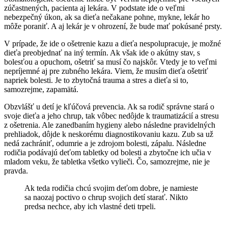
zúčastnených, pacienta aj lekára. V podstate ide o veľmi
nebezpečný úkon, ak sa dieťa nečakane pohne, mykne, lekár ho
môže poraniť. A aj lekár je v ohrození, že bude mať pokúsané prsty.
V prípade, že ide o ošetrenie kazu a dieťa nespolupracuje, je možné
dieťa preobjednať na iný termín. Ak však ide o akútny stav, s
bolesťou a opuchom, ošetriť sa musí čo najskôr. Vtedy je to veľmi
nepríjemné aj pre zubného lekára. Viem, že musím dieťa ošetriť
napriek bolesti. Je to zbytočná trauma a stres a dieťa si to,
samozrejme, zapamätá.
Obzvlášť u detí je kľúčová prevencia. Ak sa rodič správne stará o
svoje dieťa a jeho chrup, tak vôbec nedôjde k traumatizácií a stresu
z ošetrenia. Ale zanedbaním hygieny alebo následne pravidelných
prehliadok, dôjde k neskorému diagnostikovaniu kazu. Zub sa už
nedá zachrániť, odumrie a je zdrojom bolesti, zápalu. Následne
rodičia podávajú deťom tabletky od bolesti a zbytočne ich učia v
mladom veku, že tabletka všetko vylieči. Čo, samozrejme, nie je
pravda.
Ak teda rodičia chcú svojim deťom dobre, je namieste
sa naozaj poctivo o chrup svojich detí starať. Nikto
predsa nechce, aby ich vlastné deti trpeli.