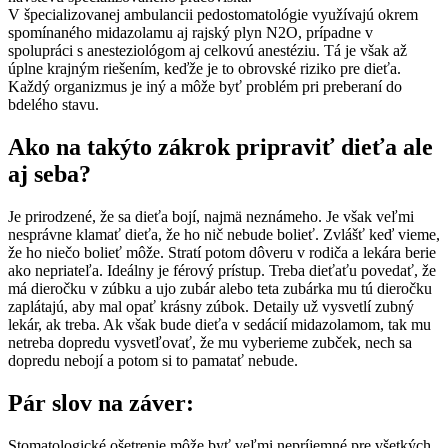
V špecializovanej ambulancii pedostomatológie využívajú okrem
spomínaného midazolamu aj rajský plyn N2O, prípadne v
spolupráci s anesteziológom aj celkovú anestéziu. Tá je však až
úplne krajným riešením, keďže je to obrovské riziko pre dieťa.
Každý organizmus je iný a môže byť problém pri preberaní do
bdelého stavu.
Ako na takýto zákrok pripraviť dieťa ale
aj seba?
Je prirodzené, že sa dieťa bojí, najmä neznámeho. Je však veľmi
nesprávne klamať dieťa, že ho nič nebude bolieť. Zvlášť keď vieme,
že ho niečo bolieť môže. Stratí potom dôveru v rodiča a lekára berie
ako nepriateľa. Ideálny je férový prístup. Treba dieťaťu povedať, že
má dieročku v zúbku a ujo zubár alebo teta zubárka mu tú dieročku
zaplátajú, aby mal opať krásny zúbok. Detaily už vysvetlí zubný
lekár, ak treba. Ak však bude dieťa v sedácií midazolamom, tak mu
netreba dopredu vysvetľovať, že mu vyberieme zubček, nech sa
dopredu nebojí a potom si to pamatať nebude.
Pár slov na záver:
Stomatologické ošetrenie môže byť veľmi nepríjemné pre všetkých