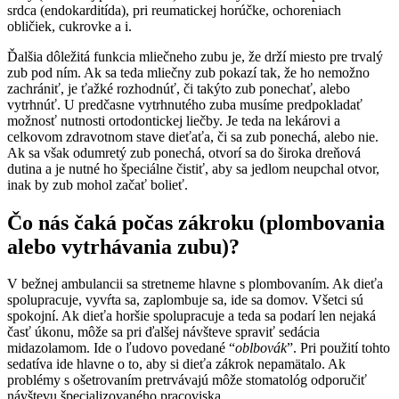
srdca (endokarditída), pri reumatickej horúčke, ochoreniach
obličiek, cukrovke a i.
Ďalšia dôležitá funkcia mliečneho zubu je, že drží miesto pre trvalý
zub pod ním. Ak sa teda mliečny zub pokazí tak, že ho nemožno
zachrániť, je ťažké rozhodnúť, či takýto zub ponechať, alebo
vytrhnúť. U predčasne vytrhnutého zuba musíme predpokladať
možnosť nutnosti ortodontickej liečby. Je teda na lekárovi a
celkovom zdravotnom stave dieťaťa, či sa zub ponechá, alebo nie.
Ak sa však odumretý zub ponechá, otvorí sa do široka dreňová
dutina a je nutné ho špeciálne čistiť, aby sa jedlom neupchal otvor,
inak by zub mohol začať bolieť.
Čo nás čaká počas zákroku (plombovania
alebo vytrhávania zubu)?
V bežnej ambulancii sa stretneme hlavne s plombovaním. Ak dieťa
spolupracuje, vyvŕta sa, zaplombuje sa, ide sa domov. Všetci sú
spokojní. Ak dieťa horšie spolupracuje a teda sa podarí len nejaká
časť úkonu, môže sa pri ďalšej návšteve spraviť sedácia
midazolamom. Ide o ľudovo povedané “
oblbovák
”. Pri použití tohto
sedatíva ide hlavne o to, aby si dieťa zákrok nepamätalo. Ak
problémy s ošetrovaním pretrvávajú môže stomatológ odporučiť
návštevu špecializovaného pracoviska.