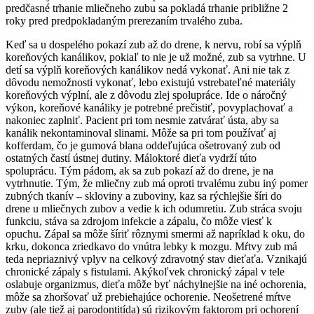
predčasné trhanie mliečneho zubu sa pokladá trhanie približne 2
roky pred predpokladaným prerezaním trvalého zuba.
Keď sa u dospelého pokazí zub až do drene, k nervu, robí sa výplň
koreňových kanálikov, pokiaľ to nie je už možné, zub sa vytrhne. U
detí sa výplň koreňových kanálikov nedá vykonať. Ani nie tak z
dôvodu nemožnosti vykonať, lebo existujú vstrebateľné materiály
koreňových výplní, ale z dôvodu zlej spolupráce. Ide o náročný
výkon, koreňové kanáliky je potrebné prečistiť, povyplachovať a
nakoniec zaplniť. Pacient pri tom nesmie zatvárať ústa, aby sa
kanálik nekontaminoval slinami. Môže sa pri tom používať aj
kofferdam, čo je gumová blana oddeľujúca ošetrovaný zub od
ostatných častí ústnej dutiny. Máloktoré dieťa vydrží túto
spoluprácu. Tým pádom, ak sa zub pokazí až do drene, je na
vytrhnutie. Tým, že mliečny zub má oproti trvalému zubu iný pomer
zubných tkanív – skloviny a zuboviny, kaz sa rýchlejšie šíri do
drene u mliečnych zubov a vedie k ich odumretiu. Zub stráca svoju
funkciu, stáva sa zdrojom infekcie a zápalu, čo môže viesť k
opuchu. Zápal sa môže šíriť rôznymi smermi až napríklad k oku, do
krku, dokonca zriedkavo do vnútra lebky k mozgu. Mŕtvy zub má
teda nepriaznivý vplyv na celkový zdravotný stav dieťaťa. Vznikajú
chronické zápaly s fistulami. Akýkoľvek chronický zápal v tele
oslabuje organizmus, dieťa môže byť náchylnejšie na iné ochorenia,
môže sa zhoršovať už prebiehajúce ochorenie. Neošetrené mŕtve
zuby (ale tiež aj parodontitída) sú rizikovým faktorom pri ochorení