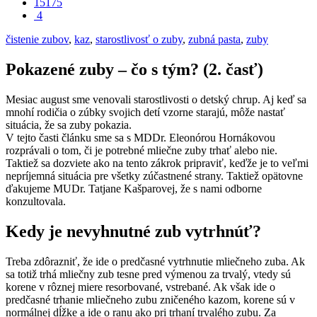
15175
4
čistenie zubov
,
kaz
,
starostlivosť o zuby
,
zubná pasta
,
zuby
Pokazené zuby – čo s tým? (2. časť)
Mesiac august sme venovali starostlivosti o detský chrup. Aj keď sa
mnohí rodičia o zúbky svojich detí vzorne starajú, môže nastať
situácia, že sa zuby pokazia.
V tejto časti článku sme sa s MDDr. Eleonórou Hornákovou
rozprávali o tom, či je potrebné mliečne zuby trhať alebo nie.
Taktiež sa dozviete ako na tento zákrok pripraviť, keďže je to veľmi
nepríjemná situácia pre všetky zúčastnené strany. Taktiež opätovne
ďakujeme MUDr. Tatjane Kašparovej, že s nami odborne
konzultovala.
Kedy je nevyhnutné zub vytrhnúť?
Treba zdôrazniť, že ide o predčasné vytrhnutie mliečneho zuba. Ak
sa totiž trhá mliečny zub tesne pred výmenou za trvalý, vtedy sú
korene v rôznej miere resorbované, vstrebané. Ak však ide o
predčasné trhanie mliečneho zubu zničeného kazom, korene sú v
normálnej dĺžke a ide o ranu ako pri trhaní trvalého zubu. Za