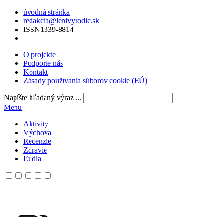
úvodná stránka
redakcia@lenivyrodic.sk
ISSN
1339-8814
O projekte
Podporte nás
Kontakt
Zásady používania súborov cookie (EÚ)
Napíšte hľadaný výraz ...
Menu
Aktivity
Výchova
Recenzie
Zdravie
Ľudia