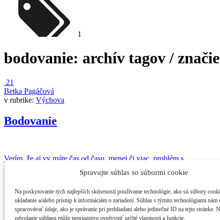
1
bodovanie
: archív tagov / znači
21
Betka Pagáčová
v rubrike:
Výchova
Bodovanie
Verím, že aj vy máte čas od času, menej či viac, problém s ...
Spravujte súhlas so súbormi cookie
2
4763
Na poskytovanie tých najlepších skúseností používame technológie, ako sú súbory cook
ukladanie a/alebo prístup k informáciám o zariadení. Súhlas s týmito technológiami nám
spracovávať údaje, ako je správanie pri prehliadaní alebo jedinečné ID na tejto stránke. 
odvolanie súhlasu môže nepriaznivo ovplyvniť určité vlastnosti a funkcie.