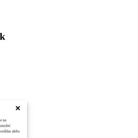
ek
ie na
 umožní
Nesúhlas alebo