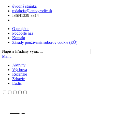
úvodná stránka
redakcia@lenivyrodic.sk
ISSN
1339-8814
O projekte
Podporte nás
Kontakt
Zásady používania súborov cookie (EÚ)
Napíšte hľadaný výraz ...
Menu
Aktivity
Výchova
Recenzie
Zdravie
Ľudia