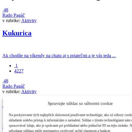
48
Rado Pagáč
v rubrike:
Aktivity
Kukurica
Ak chodíte na víkendy na chatu aj s priateľmi a je vás teda ...
1
4227
48
Rado Pagáč
v rubrike:
Aktivity
Hra s mincou
Spravujte súhlas so súbormi cookie
Na poskytovanie tých najlepších skúseností používame technológie, ako sú súbory cook
ukladanie a/alebo prístup k informáciám o zariadení. Súhlas s týmito technológiami nám
spracovávať údaje, ako je správanie pri prehliadaní alebo jedinečné ID na tejto stránke. 
Hru, ktorú vám dnes predstavím, som hrával s kamarátmi ešte ako malý
odvolanie súhlasu môže nepriaznivo ovplyvniť určité vlastnosti a funkcie.