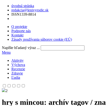
úvodná stránka
redakcia@lenivyrodic.sk
ISSN
1339-8814
O projekte
Podporte nás
Kontakt
Zásady používania súborov cookie (EÚ)
Napíšte hľadaný výraz ...
Menu
Aktivity
Výchova
Recenzie
Zdravie
Ľudia
2
hry s mincou
: archív tagov / zn