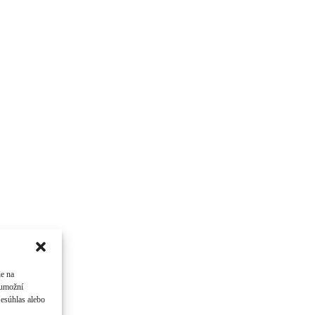
ie na
 umožní
Nesúhlas alebo
 chlapec. ...