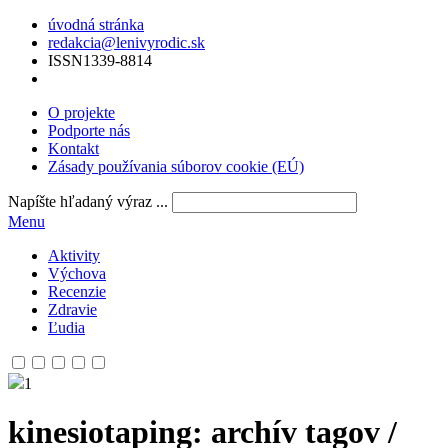
úvodná stránka
redakcia@lenivyrodic.sk
ISSN
1339-8814
O projekte
Podporte nás
Kontakt
Zásady používania súborov cookie (EÚ)
Napíšte hľadaný výraz ...
Menu
Aktivity
Výchova
Recenzie
Zdravie
Ľudia
1
kinesiotaping
: archív tagov /