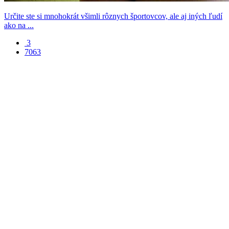
Určite ste si mnohokrát všimli rôznych športovcov, ale aj iných ľudí
ako na ...
3
7063