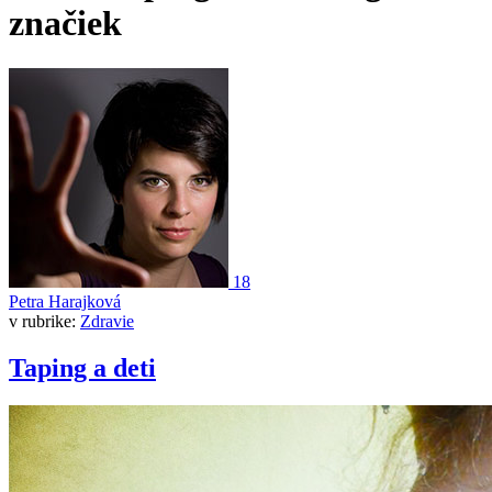
značiek
18
Petra Harajková
v rubrike:
Zdravie
Taping a deti