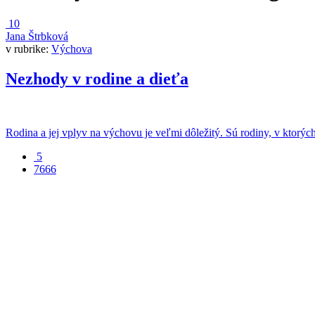
10
Jana Štrbková
v rubrike:
Výchova
Nezhody v rodine a dieťa
Rodina a jej vplyv na výchovu je veľmi dôležitý. Sú rodiny, v ktorých 
5
7666