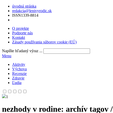
úvodná stránka
redakcia@lenivyrodic.sk
ISSN
1339-8814
O projekte
Podporte nás
Kontakt
Zásady používania súborov cookie (EÚ)
Napíšte hľadaný výraz ...
Menu
Aktivity
Výchova
Recenzie
Zdravie
Ľudia
1
nezhody v rodine
: archív tagov 