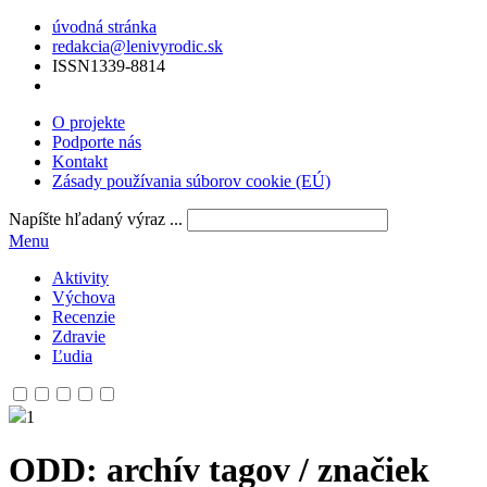
úvodná stránka
redakcia@lenivyrodic.sk
ISSN
1339-8814
O projekte
Podporte nás
Kontakt
Zásady používania súborov cookie (EÚ)
Napíšte hľadaný výraz ...
Menu
Aktivity
Výchova
Recenzie
Zdravie
Ľudia
1
ODD
: archív tagov / značiek