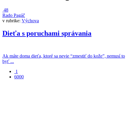
48
Rado Pagáč
v rubrike:
Výchova
Dieťa s poruchami správania
Ak máte doma dieťa, ktoré sa nevie “zmestiť do kože”, nemusí to
byť ...
1
6000