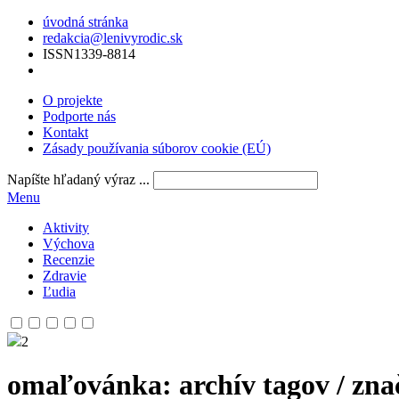
úvodná stránka
redakcia@lenivyrodic.sk
ISSN
1339-8814
O projekte
Podporte nás
Kontakt
Zásady používania súborov cookie (EÚ)
Napíšte hľadaný výraz ...
Menu
Aktivity
Výchova
Recenzie
Zdravie
Ľudia
2
omaľovánka
: archív tagov / zna