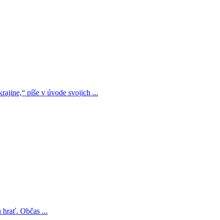
rajine,“ píše v úvode svojich ...
hrať. Občas ...