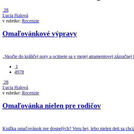
28
Lucia Halová
v rubrike:
Recenzie
Omaľovánkové výpravy
„Skočte do králičej nory a ocitnete sa v mojej atramentovej zázračnej k
1
4978
28
Lucia Halová
v rubrike:
Recenzie
Omaľovánka nielen pre rodičov
Knižka omaľovánok pre dospelých? Veru hej, lebo nielen deti sa chcú 