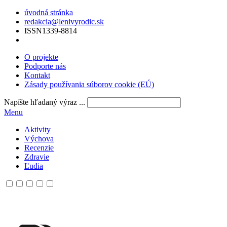
úvodná stránka
redakcia@lenivyrodic.sk
ISSN
1339-8814
O projekte
Podporte nás
Kontakt
Zásady používania súborov cookie (EÚ)
Napíšte hľadaný výraz ...
Menu
Aktivity
Výchova
Recenzie
Zdravie
Ľudia