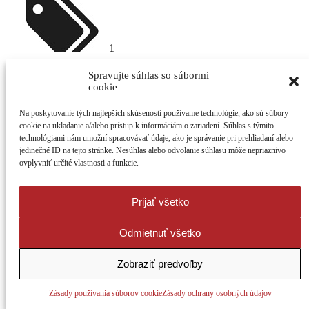
1
príklad
: archív tagov / značiek
Spravujte súhlas so súbormi
cookie
Na poskytovanie tých najlepších skúseností používame technológie, ako sú súbory
21
cookie na ukladanie a/alebo prístup k informáciám o zariadení. Súhlas s týmito
Betka Pagáčová
technológiami nám umožní spracovávať údaje, ako je správanie pri prehliadaní alebo
v rubrike:
Recenzie
jedinečné ID na tejto stránke. Nesúhlas alebo odvolanie súhlasu môže nepriaznivo
ovplyvniť určité vlastnosti a funkcie.
Veľké starosti malých zajačikov
Prijať všetko
Na každé trápenie sa nájde riešenie. Poznáte to – „Mne sa nechce“
Odmietnuť všetko
alebo ...
2
Zobraziť predvoľby
3629
Zásady používania súborov cookie
Zásady ochrany osobných údajov