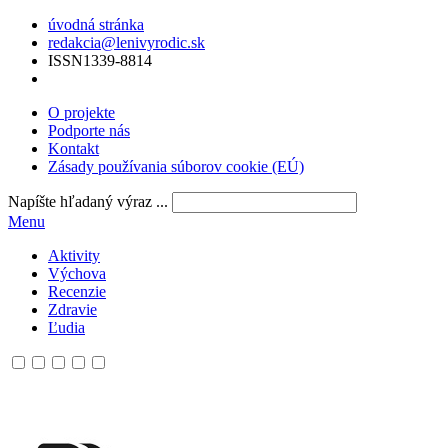
úvodná stránka
redakcia@lenivyrodic.sk
ISSN
1339-8814
O projekte
Podporte nás
Kontakt
Zásady používania súborov cookie (EÚ)
Napíšte hľadaný výraz ...
Menu
Aktivity
Výchova
Recenzie
Zdravie
Ľudia