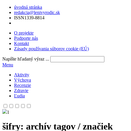
úvodná stránka
redakcia@lenivyrodic.sk
ISSN
1339-8814
O projekte
Podporte nás
Kontakt
Zásady používania súborov cookie (EÚ)
Napíšte hľadaný výraz ...
Menu
Aktivity
Výchova
Recenzie
Zdravie
Ľudia
1
šifry
: archív tagov / značiek