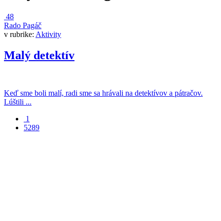
48
Rado Pagáč
v rubrike:
Aktivity
Malý detektív
Keď sme boli malí, radi sme sa hrávali na detektívov a pátračov.
Lúštili ...
1
5289