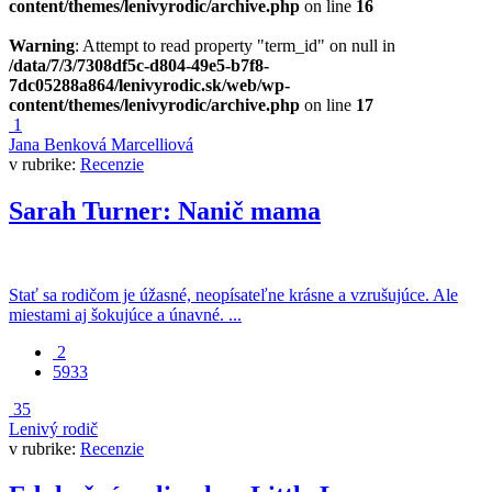
content/themes/lenivyrodic/archive.php
on line
16
Warning
: Attempt to read property "term_id" on null in
/data/7/3/7308df5c-d804-49e5-b7f8-
7dc05288a864/lenivyrodic.sk/web/wp-
content/themes/lenivyrodic/archive.php
on line
17
1
Jana Benková Marcelliová
v rubrike:
Recenzie
Sarah Turner: Nanič mama
Stať sa rodičom je úžasné, neopísateľne krásne a vzrušujúce. Ale
miestami aj šokujúce a únavné. ...
2
5933
35
Lenivý rodič
v rubrike:
Recenzie