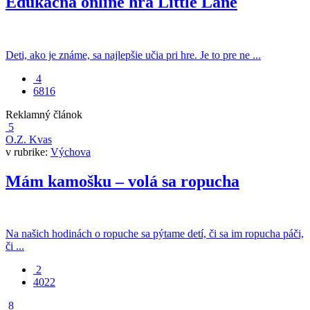
Edukačná online hra Little Lane
Deti, ako je známe, sa najlepšie učia pri hre. Je to pre ne ...
4
6816
Reklamný článok
5
O.Z. Kvas
v rubrike:
Výchova
Mám kamošku – volá sa ropucha
Na našich hodinách o ropuche sa pýtame detí, či sa im ropucha páči,
či ...
2
4022
8