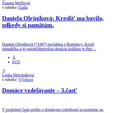
Zuzana Močková
v rubrike:
Ľudia
Daniela Olejníková: Kresliť ma bavilo,
odkedy si pamätám.
Daniela Olejníková (*1987) pochádza z Bratislavy. Kreslí
odmalička a jej najobľúbenejšou detskou knižkou je Pipi ...
6
6155
5
Lenka Majchráková
v rubrike:
Výchova
Domáce vzdelávanie – 3.časť
V poslednej časti seriálu o domácom vzdelávaní sa pozrieme na