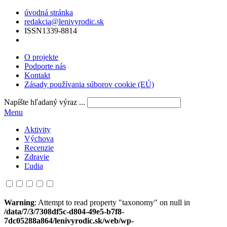
úvodná stránka
redakcia@lenivyrodic.sk
ISSN
1339-8814
O projekte
Podporte nás
Kontakt
Zásady používania súborov cookie (EÚ)
Napíšte hľadaný výraz ...
Menu
Aktivity
Výchova
Recenzie
Zdravie
Ľudia
Warning
: Attempt to read property "taxonomy" on null in
/data/7/3/7308df5c-d804-49e5-b7f8-
7dc05288a864/lenivyrodic.sk/web/wp-