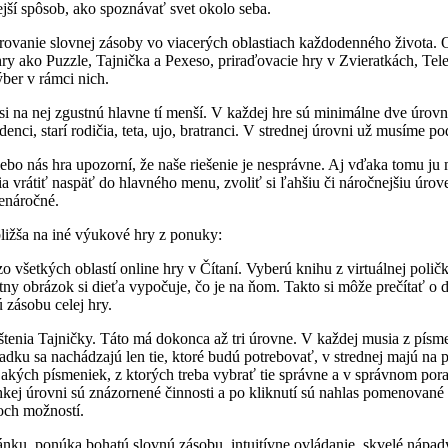
nejší spôsob, ako spoznávať svet okolo seba.
rovanie slovnej zásoby vo viacerých oblastiach každodenného života. Od
ry ako Puzzle, Tajnička a Pexeso, priraďovacie hry v Zvieratkách, Tele
ber v rámci nich.
si na nej zgustnú hlavne tí menší. V každej hre sú minimálne dve úrovn
nci, starí rodičia, teta, ujo, bratranci. V strednej úrovni už musíme p
bo nás hra upozorní, že naše riešenie je nesprávne. Aj vďaka tomu ju m
vrátiť naspäť do hlavného menu, zvoliť si ľahšiu či náročnejšiu úrove
nenáročné.
bližša na iné výukové hry z ponuky:
 všetkých oblastí online hry v Čítaní. Vyberú knihu z virtuálnej polič
tny obrázok si dieťa vypočuje, čo je na ňom. Takto si môže prečítať o d
ú zásobu celej hry.
štenia Tajničky. Táto má dokonca až tri úrovne. V každej musia z písmen
ku sa nachádzajú len tie, ktoré budú potrebovať, v strednej majú na
akých písmeniek, z ktorých treba vybrať tie správne a v správnom pora
ahkej úrovni sú znázornené činnosti a po kliknutí sú nahlas pomenované
och možností.
ánku, ponúka bohatú slovnú zásobu, intuitívne ovládanie, skvelé nápady