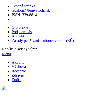
úvodná stránka
redakcia@lenivyrodic.sk
ISSN
1339-8814
O projekte
Podporte nás
Kontakt
Zásady používania súborov cookie (EÚ)
Napíšte hľadaný výraz ...
Menu
Aktivity
Výchova
Recenzie
Zdravie
Ľudia