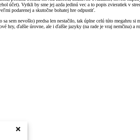
 účet). Vytkli by sme jej azda jedinú vec a to popis zvieratiek v str
veľmi podarenej a skutočne bohatej hre odpustiť.
 sa sem nevošlo) predsa len nestačilo, tak úplne celú túto megahru si m
é hry, ďalšie úrovne, ale i ďalšie jazyky (na rade je vraj nemčina) a r