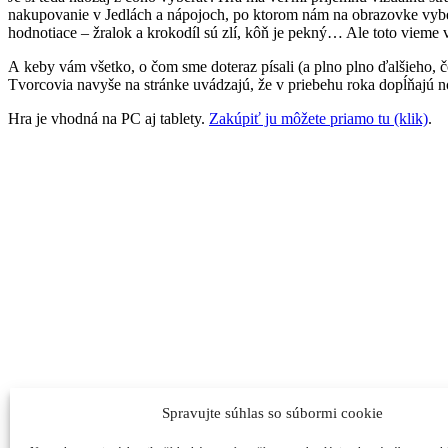
nakupovanie v Jedlách a nápojoch, po ktorom nám na obrazovke vybehol
hodnotiace – žralok a krokodíl sú zlí, kôň je pekný… Ale toto vieme 
A keby vám všetko, o čom sme doteraz písali (a plno plno ďalšieho, čo
Tvorcovia navyše na stránke uvádzajú, že v priebehu roka dopĺňajú nov
Hra je vhodná na PC aj tablety.
Zakúpiť ju môžete priamo tu (klik)
.
Spravujte súhlas so súbormi cookie