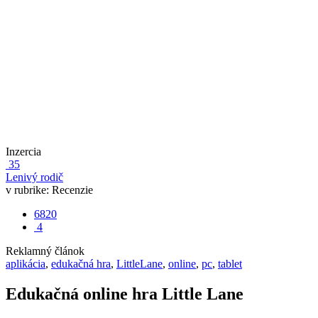
Inzercia
35
Lenivý rodič
v rubrike:
Recenzie
6820
4
Reklamný článok
aplikácia
,
edukačná hra
,
LittleLane
,
online
,
pc
,
tablet
Edukačná online hra Little Lane