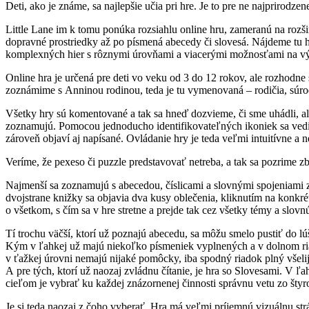
Deti, ako je známe, sa najlepšie učia pri hre. Je to pre ne najprirodze
Little Lane im k tomu ponúka rozsiahlu online hru, zameranú na rozši
dopravné prostriedky až po písmená abecedy či slovesá. Nájdeme tu h
komplexných hier s rôznymi úrovňami a viacerými možnosťami na vý
Online hra je určená pre deti vo veku od 3 do 12 rokov, ale rozhodne 
zoznámime s Anninou rodinou, teda je tu vymenovaná – rodičia, súrode
Všetky hry sú komentované a tak sa hneď dozvieme, či sme uhádli, ale
zoznamujú. Pomocou jednoducho identifikovateľných ikoniek sa vedia 
zároveň objaví aj napísané. Ovládanie hry je teda veľmi intuitívne a 
Veríme, že pexeso či puzzle predstavovať netreba, a tak sa pozrime z
Najmenší sa zoznamujú s abecedou, číslicami a slovnými spojeniami zo
dvojstrane knižky sa objavia dva kusy oblečenia, kliknutím na konkré
o všetkom, s čím sa v hre stretne a prejde tak cez všetky témy a slovn
Tí trochu väčší, ktorí už poznajú abecedu, sa môžu smelo pustiť do lú
Kým v ľahkej už majú niekoľko písmeniek vyplnených a v dolnom riad
v ťažkej úrovni nemajú nijaké pomôcky, iba spodný riadok plný všelij
A pre tých, ktorí už naozaj zvládnu čítanie, je hra so Slovesami. V ľ
cieľom je vybrať ku každej znázornenej činnosti správnu vetu zo štyr
Je si teda naozaj z čoho vyberať. Hra má veľmi príjemnú vizuálnu str