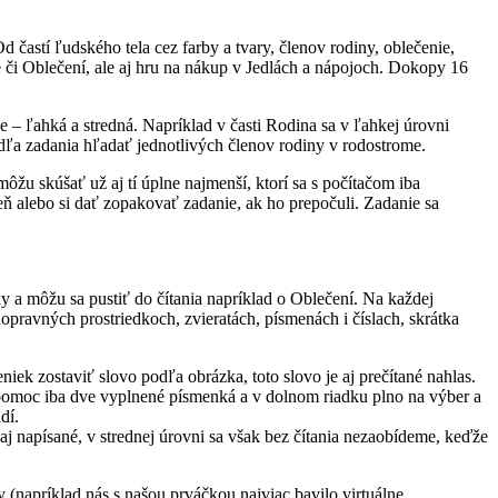
 častí ľudského tela cez farby a tvary, členov rodiny, oblečenie,
 či Oblečení, ale aj hru na nákup v Jedlách a nápojoch. Dokopy 16
e – ľahká a stredná. Napríklad v časti Rodina sa v ľahkej úrovni
odľa zadania hľadať jednotlivých členov rodiny v rodostrome.
ôžu skúšať už aj tí úplne najmenší, ktorí sa s počítačom iba
ň alebo si dať zopakovať zadanie, ak ho prepočuli. Zadanie sa
ky a môžu sa pustiť do čítania napríklad o Oblečení. Na každej
opravných prostriedkoch, zvieratách, písmenách i číslach, skrátka
iek zostaviť slovo podľa obrázka, toto slovo je aj prečítané nahlas.
 pomoc iba dve vyplnené písmenká a v dolnom riadku plno na výber a
dí.
 aj napísané, v strednej úrovni sa však bez čítania nezaobídeme, keďže
 (napríklad nás s našou prváčkou najviac bavilo virtuálne