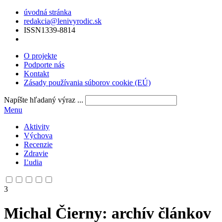
úvodná stránka
redakcia@lenivyrodic.sk
ISSN
1339-8814
O projekte
Podporte nás
Kontakt
Zásady používania súborov cookie (EÚ)
Napíšte hľadaný výraz ...
Menu
Aktivity
Výchova
Recenzie
Zdravie
Ľudia
3
Michal Čierny
: archív článkov