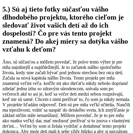
5.) Sú aj tieto fotky súčasťou vášho
dlhodobého projektu, ktorého cieľom je
sledovať život vašich detí až do ich
dospelosti? Čo pre vás tento projekt
znamená? Do akej miery sa dotýka vášho
vzťahu k deťom?
Áno, sú súčasťou a môžem povedať, že práve tento výber je pre
mňa najsilnejší a najdôležitejší. Je to začiatok nášho spoločného
života, kedy sme začali bývať pod jednou strechou bez otca detí.
Začala sa nová kapitola nášho života. Tento projekt pre mňa
znamená veľmi veľa. keďže mi ako dieťaťu nikdy nebolo dopriané
zdielať jednu izbu so zdravým súrodencom, snívala som po
večeroch aké to asi je, keď sa večer deti medzi sebou rozprávajú,
keď nie sú samé. Chcem s nimi prežívať to, čo som ja nikdy nemala.
V projekte hľadám odpoveď. Deti sú pre mňa veľkí učitelia. Naučili
ma trpezlivosti, vrátiť sa naspäť do detského sveta. Ich zmýšľanie je
základ ničím stále nenarúšaný. Môžem povedať, že je to pre mňa
ako matku veľký dar, mať možnosť prežívať si to znova s vlastnými
deťmi… Veľmi by som si želala vydržať a dotiahnuť tento projekt
dokonca. Aby moje deti mali k sebe vždy blízko a aby si navzájom