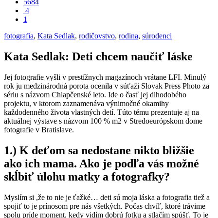
5684
4
1
fotografia
,
Kata Sedlak
,
rodičovstvo
,
rodina
,
súrodenci
Kata Sedlak: Deti chcem naučiť láske
Jej fotografie vyšli v prestížnych magazínoch vrátane LFI. Minulý
rok ju medzinárodná porota ocenila v súťaži Slovak Press Photo za
sériu s názvom Chlapčenské leto. Ide o časť jej dlhodobého
projektu, v ktorom zaznamenáva výnimočné okamihy
každodenného života vlastných detí. Túto tému prezentuje aj na
aktuálnej výstave s názvom 100 % m2 v Stredoeurópskom dome
fotografie v Bratislave.
1.) K deťom sa nedostane nikto bližšie
ako ich mama. Ako je podľa vás možné
skĺbiť úlohu matky a fotografky?
Myslím si ,že to nie je ťažké… deti sú moja láska a fotografia tiež a
spojiť to je prínosom pre nás všetkých. Počas chvíľ, ktoré trávime
spolu príde moment, kedy vidím dobrú fotku a stlačím spúšť. To je