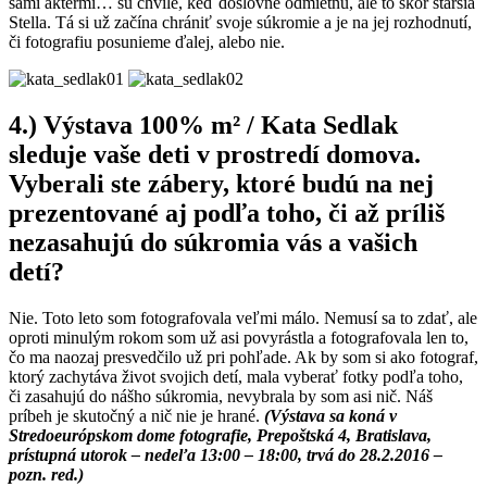
sami aktérmi… sú chvíle, keď doslovne odmietnu, ale to skôr staršia
Stella. Tá si už začína chrániť svoje súkromie a je na jej rozhodnutí,
či fotografiu posunieme ďalej, alebo nie.
4.) Výstava 100% m² / Kata Sedlak
sleduje vaše deti v prostredí domova.
Vyberali ste zábery, ktoré budú na nej
prezentované aj podľa toho, či až príliš
nezasahujú do súkromia vás a vašich
detí?
Nie. Toto leto som fotografovala veľmi málo. Nemusí sa to zdať, ale
oproti minulým rokom som už asi povyrástla a fotografovala len to,
čo ma naozaj presvedčilo už pri pohľade. Ak by som si ako fotograf,
ktorý zachytáva život svojich detí, mala vyberať fotky podľa toho,
či zasahujú do nášho súkromia, nevybrala by som asi nič. Náš
príbeh je skutočný a nič nie je hrané.
(Výstava sa koná v
Stredoeurópskom dome fotografie, Prepoštská 4, Bratislava,
prístupná utorok – nedeľa 13:00 – 18:00, trvá do 28.2.2016 –
pozn. red.)