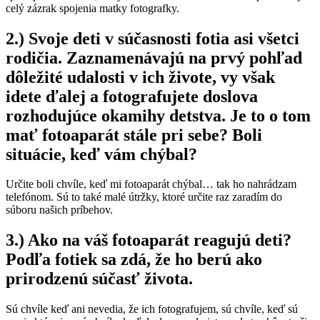
celý zázrak spojenia matky fotografky.
2.) Svoje deti v súčasnosti fotia asi všetci
rodičia. Zaznamenávajú na prvý pohľad
dôležité udalosti v ich živote, vy však
idete ďalej a fotografujete doslova
rozhodujúce okamihy detstva. Je to o tom
mať fotoaparát stále pri sebe? Boli
situácie, keď vám chýbal?
Určite boli chvíle, keď mi fotoaparát chýbal… tak ho nahrádzam
telefónom. Sú to také malé útržky, ktoré určite raz zaradím do
súboru našich príbehov.
3.) Ako na váš fotoaparát reagujú deti?
Podľa fotiek sa zdá, že ho berú ako
prirodzenú súčasť života.
Sú chvíle keď ani nevedia, že ich fotografujem, sú chvíle, keď sú