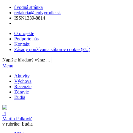
úvodná stránka
redakcia@lenivyrodic.sk
ISSN
1339-8814
O projekte
Podporte nás
Kontakt
Zásady používania súborov cookie (EÚ)
Napíšte hľadaný výraz ...
Menu
Aktivity
Výchova
Recenzie
Zdravie
Ľudia
4
Martin Palkovič
v rubrike:
Ľudia