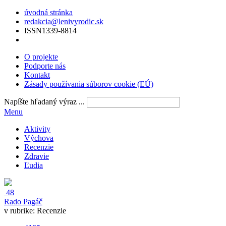
úvodná stránka
redakcia@lenivyrodic.sk
ISSN
1339-8814
O projekte
Podporte nás
Kontakt
Zásady používania súborov cookie (EÚ)
Napíšte hľadaný výraz ...
Menu
Aktivity
Výchova
Recenzie
Zdravie
Ľudia
48
Rado Pagáč
v rubrike:
Recenzie