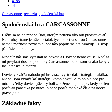
4185
4
Carcassonne
,
recenzia
,
spoločenská hra
Spoločenská hra CARCASSONNE
Určite sa nájde mnoho ľudí, ktorým netreba túto hru predstavovať.
Na druhej strane je ešte dostatok tých, ktorí sa s hrou Carcassonne
nemali možnosť zoznámiť, hoc táto populárna hra oslavuje už svoje
pätnáste narodeniny.
Mnohí z nás sme vyrastali na pexese a Človeče nehnevaj sa. Keď sa
mi prvýkrát dostalo pod ruky Carcassonne, ocitol som sa ako keby v
inej hráčskej dimenzii.
Dovtedy zväčša náhodu pri hre zrazu vystriedala stratégia a taktika.
Mohol som vymýšľať stratégie, kombinovať. A to bolo niečo pre
mňa – všetky dovtedajšie hry boli založené na princípe, kedy ste len
posúvali panáčika po hracej ploche podľa toho aké číslo na kocke
práve padlo.
Základné fakty