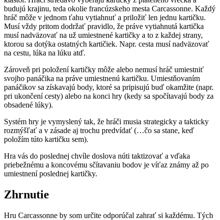
budujú krajinu, teda okolie francúzskeho mesta Carcassonne. Každý
hráč môže v jednom ťahu vytiahnuť a priložiť len jednu kartičku.
Musí vždy pritom dodržať pravidlo, že práve vytiahnutá kartička
musí nadväzovať na už umiestnené kartičky a to z každej strany,
ktorou sa dotýka ostatných kartičiek. Napr. cesta musí nadväzovať
na cestu, lúka na lúku atď.
Zároveň pri položení kartičky môže alebo nemusí hráč umiestniť
svojho panáčika na práve umiestnenú kartičku. Umiestňovaním
panáčikov sa získavajú body, ktoré sa pripisujú buď okamžite (napr.
pri ukončení cesty) alebo na konci hry (kedy sa spočítavajú body za
obsadené lúky).
Systém hry je vymyslený tak, že hráči musia strategicky a takticky
rozmýšľať a v zásade aj trochu predvídať (…čo sa stane, keď
položím túto kartičku sem).
Hra vás do poslednej chvíle doslova núti taktizovať a vďaka
priebežnému a koncovému sčítavaniu bodov je víťaz známy až po
umiestnení poslednej kartičky.
Zhrnutie
Hru Carcassonne by som určite odporúčal zahrať si každému. Tých