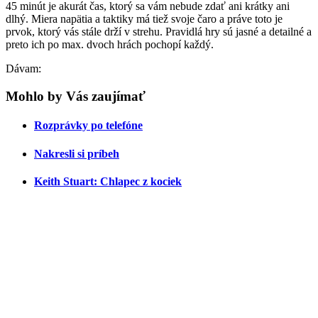
45 minút je akurát čas, ktorý sa vám nebude zdať ani krátky ani
dlhý. Miera napätia a taktiky má tiež svoje čaro a práve toto je
prvok, ktorý vás stále drží v strehu. Pravidlá hry sú jasné a detailné a
preto ich po max. dvoch hrách pochopí každý.
Dávam:
Mohlo by Vás zaujímať
Rozprávky po telefóne
Nakresli si príbeh
Keith Stuart: Chlapec z kociek