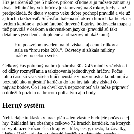
Hra je určená až pre 5 hráčov, pričom kľudne si ju môžete zahrať aj
dvaja. Minimálny vek hráčov je stanovený na 8 rokov, kedy sa už
predpokladá, že dieťa v tomto veku dobre pochopí pravidlá a vie už
aj trochu taktizovať. Súčasťou balenia sú okrem hracích kartičiek na
tvrdom kartóne aj pekné farebné drevené figúrky, bodovacia mapa a
tiež pravidlá v českom a slovenskom jazyku (pravidlá sú fakt
detailne vysvetlené a doplnené aj obrazovými ukážkami).
Hra po svojom uvedení na trh získala aj cenu kritikov a
stala sa “hrou roka 2001”. Odvtedy si získala milióny
hráčov po celom svete.
Celkový čas potrebný na hru je zhruba 30 až 45 minút v závislosti
od dĺžky rozmýšľania a taktizovania jednotlivých hráčov. Počas
tohto času sú však všetci hráči neustále v pozornosti a kombinujú a
pozerajú ako umiestniť kartičku do krajiny tak, aby získali čo
najviac bodov. Čo i len chvíľková nepozornosť vás môže pripraviť
o dôležitú pozíciu na hracom poli a tým aj o body.
Herný systém
Nehľadajte tu klasický hrací plán – ten vlastne budujete počas celej
hry. Základná hra obsahuje celkovo 72 hracích kartičiek, na ktorých
sú vyobrazené rôzne časti krajiny – lúky, cesty, mesto, križovatky,
kláštor. Hráči striedavo vyberajú kartičky z pláteného vrecka a