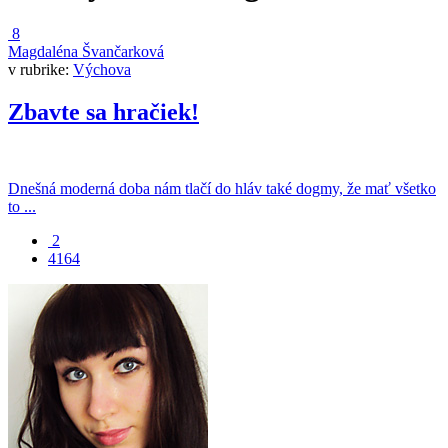
8
Magdaléna Švančarková
v rubrike:
Výchova
Zbavte sa hračiek!
Dnešná moderná doba nám tlačí do hláv také dogmy, že mať všetko
to ...
2
4164