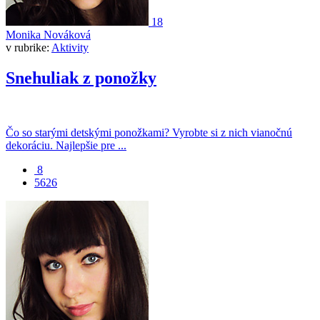
18
Monika Nováková
v rubrike:
Aktivity
Snehuliak z ponožky
Čo so starými detskými ponožkami? Vyrobte si z nich vianočnú
dekoráciu. Najlepšie pre ...
8
5626