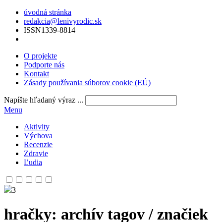
úvodná stránka
redakcia@lenivyrodic.sk
ISSN
1339-8814
O projekte
Podporte nás
Kontakt
Zásady používania súborov cookie (EÚ)
Napíšte hľadaný výraz ...
Menu
Aktivity
Výchova
Recenzie
Zdravie
Ľudia
3
hračky
: archív tagov / značiek