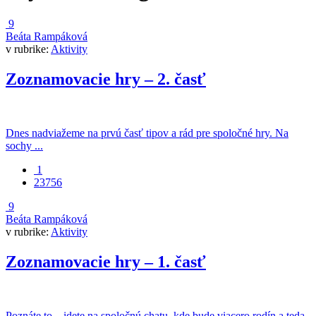
9
Beáta Rampáková
v rubrike:
Aktivity
Zoznamovacie hry – 2. časť
Dnes nadviažeme na prvú časť tipov a rád pre spoločné hry. Na
sochy ...
1
23756
9
Beáta Rampáková
v rubrike:
Aktivity
Zoznamovacie hry – 1. časť
Poznáte to – idete na spoločnú chatu, kde bude viacero rodín a teda