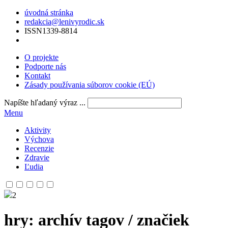
úvodná stránka
redakcia@lenivyrodic.sk
ISSN
1339-8814
O projekte
Podporte nás
Kontakt
Zásady používania súborov cookie (EÚ)
Napíšte hľadaný výraz ...
Menu
Aktivity
Výchova
Recenzie
Zdravie
Ľudia
2
hry
: archív tagov / značiek