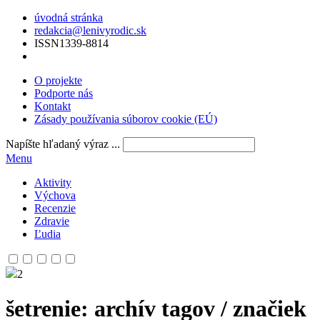
úvodná stránka
redakcia@lenivyrodic.sk
ISSN
1339-8814
O projekte
Podporte nás
Kontakt
Zásady používania súborov cookie (EÚ)
Napíšte hľadaný výraz ...
Menu
Aktivity
Výchova
Recenzie
Zdravie
Ľudia
2
šetrenie
: archív tagov / značiek