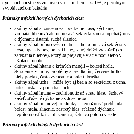
dýchacích ciest je vyvolaných vírusmi. Len u 5-10% je prvotným
vyvolávateľom baktéria.
Príznaky infekcií horných dýchacích ciest
akútny zápal sliznice nosa – svrbenie nosa, kýchanie,
vodnatá, hlienová alebo hnisavá sekrécia z nosa, upchatý nos
a dýchanie ústami, suchá sliznica
akútny zápal prínosových dutín – hlieno-hnisavá sekrécia z
nosa, upchatý nos, bolesti hlavy, silný dráždivý kašeľ (zo
zatekania hlienov), ktorý sa prejavuje viac v noci alebo v
ležaiace polohe
akútny zápal hltanu a krčných mandlí – bolesti hrdla,
škriabanie v hrdle, problémy s prehĺtaním, červené hrdlo,
biely povlak, často zvracanie a bolesti bruška
akútny zápal ucha – môže byť aj bez a so sekréciou z ucha,
bolesti uška až porucha sluchu
akútny zápal hrtana – zachrípnutie až strata hlasu, štekavý
kašeľ, sťažené dýchanie až dusenie sa
akútny zápal hrtanovej príklopky – nemožnosť prehĺtania,
bolesť hrdla, slinenie, zastretý hlas, sťažené dýchanie,
neprítomnosť kašla, dusenie sa, šetriaca poloha v sede
Príznaky infekcií dolných dýchacích ciest