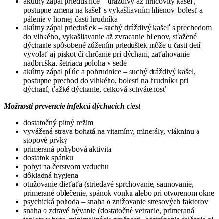
akútny zápal priedušnice – dráždivý až hrncovitý kašeľ,
postupne zmena na kašeľ s vykašliavním hlienov, bolesť a
pálenie v hornej časti hrudníka
akútny zápal priedušiek – suchý dráždivý kašeľ s prechodom
do vlhkého, vykašliavanie až zvracanie hlienov, sťažené
dýchanie spôsobené zúžením priedušiek môže u časti detí
vyvolať aj piskot či chrčanie pri dýchaní, zaťahovanie
nadbruška, šetriaca poloha v sede
akútny zápal pľúc a pohrudnice – suchý dráždivý kašel,
postupne prechod do vlhkého, bolesti na hrudníku pri
dýchaní, ťažké dýchanie, celková schvátenosť
Možnosti prevencie infekcií dýchacích ciest
dostatočný pitný režim
vyvážená strava bohatá na vitamíny, minerály, vlákninu a
stopové prvky
primeraná pohybová aktivita
dostatok spánku
pobyt na čerstvom vzduchu
dôkladná hygiena
otužovanie dieťaťa (striedavé sprchovanie, saunovanie,
primerané oblečenie, spánok vonku alebo pri otvorenom okne
psychická pohoda – snaha o znižovanie stresových faktorov
snaha o zdravé bývanie (dostatočné vetranie, primeraná