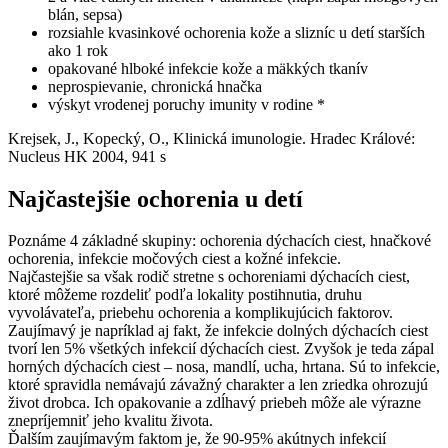
blán, sepsa)
rozsiahle kvasinkové ochorenia kože a slizníc u detí starších
ako 1 rok
opakované hlboké infekcie kože a mäkkých tkanív
neprospievanie, chronická hnačka
výskyt vrodenej poruchy imunity v rodine *
Krejsek, J., Kopecký, O., Klinická imunologie. Hradec Králové:
Nucleus HK 2004, 941 s
Najčastejšie ochorenia u detí
Poznáme 4 základné skupiny: ochorenia dýchacích ciest, hnačkové
ochorenia, infekcie močových ciest a kožné infekcie.
Najčastejšie sa však rodič stretne s ochoreniami dýchacích ciest,
ktoré môžeme rozdeliť podľa lokality postihnutia, druhu
vyvolávateľa, priebehu ochorenia a komplikujúcich faktorov.
Zaujímavý je napríklad aj fakt, že infekcie dolných dýchacích ciest
tvorí len 5% všetkých infekcií dýchacích ciest. Zvyšok je teda zápal
horných dýchacích ciest – nosa, mandlí, ucha, hrtana. Sú to infekcie,
ktoré spravidla nemávajú závažný charakter a len zriedka ohrozujú
život drobca. Ich opakovanie a zdĺhavý priebeh môže ale výrazne
znepríjemniť jeho kvalitu života.
Ďalším zaujímavým faktom je, že 90-95% akútnych infekcií