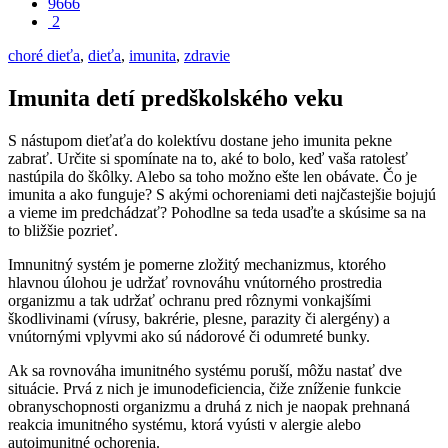
9666
2
choré dieťa
,
dieťa
,
imunita
,
zdravie
­Imunita detí predškolského veku
S nástupom dieťaťa do kolektívu dostane jeho imunita pekne
zabrať. Určite si spomínate na to, aké to bolo, keď vaša ratolesť
nastúpila do škôlky. Alebo sa toho možno ešte len obávate. Čo je
imunita a ako funguje? S akými ochoreniami deti najčastejšie bojujú
a vieme im predchádzať? Pohodlne sa teda usaďte a skúsime sa na
to bližšie pozrieť.
Imnunitný systém je pomerne zložitý mechanizmus, ktorého
hlavnou úlohou je udržať rovnováhu vnútorného prostredia
organizmu a tak udržať ochranu pred rôznymi vonkajšími
škodlivinami (vírusy, bakrérie, plesne, parazity či alergény) a
vnútornými vplyvmi ako sú nádorové či odumreté bunky.
Ak sa rovnováha imunitného systému poruší, môžu nastať dve
situácie. Prvá z nich je imunodeficiencia, čiže zníženie funkcie
obranyschopnosti organizmu a druhá z nich je naopak prehnaná
reakcia imunitného systému, ktorá vyústi v alergie alebo
autoimunitné ochorenia.