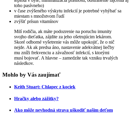
teplota v byte, minimalizácia prašnosti, odstránenie fajčenia aj
toho pasívneho)
v čase zvýšeného výskytu infekcií je potrebné vyhýbať sa
miestam s množstvom ľudí
zvýšiť prísun vitamínov
Milí rodičia, ak máte podozrenie na poruchu imunity
svojho dieťatka, zájdite za jeho ošetrujúcim lekárom.
Skoré odborné vyšetrenie vás môže upokojiť, že o nič
nejde. Ak ak predsa áno, nastavenie adekvátnej liečby
mu zníži frekvenciu a závažnosť infekcií, s ktorými
musí bojovať. A hlavne – zamedzíte tak vzniku trvalých
následkov.
Mohlo by Vás zaujímať
Keith Stuart: Chlapec z kociek
Hračky alebo zážitky?
Ako môže nevhodná strava uškodiť našim deťom