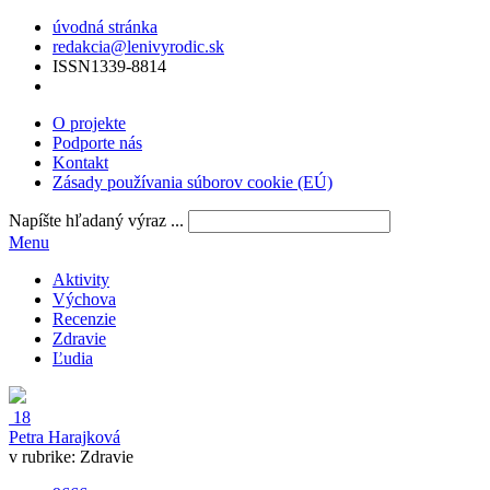
úvodná stránka
redakcia@lenivyrodic.sk
ISSN
1339-8814
O projekte
Podporte nás
Kontakt
Zásady používania súborov cookie (EÚ)
Napíšte hľadaný výraz ...
Menu
Aktivity
Výchova
Recenzie
Zdravie
Ľudia
18
Petra Harajková
v rubrike:
Zdravie