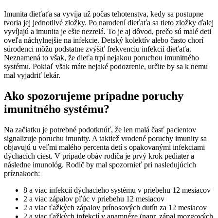
Imunita dieťaťa sa vyvíja už počas tehotenstva, kedy sa postupne
tvoria jej jednotlivé zložky. Po narodení dieťaťa sa tieto zložky ďalej
vyvíjajú a imunita je ešte nezrelá. To je aj dôvod, prečo sú malé deti
oveľa náchylnejšie na infekcie. Detský kolektív alebo často chorí
súrodenci môžu podstatne zvýšiť frekvenciu infekcií dieťaťa.
Neznamená to však, že dieťa trpí nejakou poruchou imunitného
systému. Pokiaľ však máte nejaké podozrenie, určite by sa k nemu
mal vyjadriť lekár.
Ako spozorujeme prípadne poruchy
imunitného systému?
Na začiatku je potrebné podotknúť, že len malá časť pacientov
signalizuje poruchu imunity. A taktiež vrodené poruchy imunity sa
objavujú u veľmi malého percenta detí s opakovanými infekciami
dýchacích ciest. V prípade obáv rodiča je prvý krok pediater a
následne imunológ. Rodič by mal spozornieť pri nasledujúcich
príznakoch:
8 a viac infekcií dýchacieho systému v priebehu 12 mesiacov
2 a viac zápalov pľúc v priebehu 12 mesiacov
2 a viac ťažkých zápalov prínosových dutín za 12 mesiacov
2 a viac ťažkých infekcií v anamnéze (napr. zápal mozgových