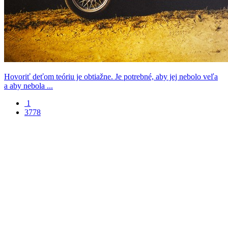
Hovoriť deťom teóriu je obtiažne. Je potrebné, aby jej nebolo veľa
a aby nebola ...
1
3778