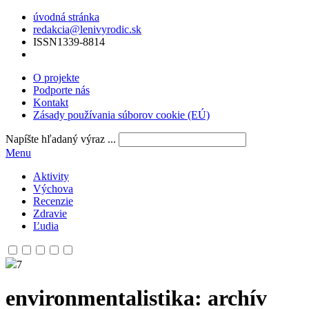
úvodná stránka
redakcia@lenivyrodic.sk
ISSN
1339-8814
O projekte
Podporte nás
Kontakt
Zásady používania súborov cookie (EÚ)
Napíšte hľadaný výraz ...
Menu
Aktivity
Výchova
Recenzie
Zdravie
Ľudia
7
environmentalistika
: archív