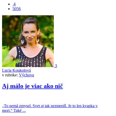
4
5056
3
Lucia Koukolová
v rubrike:
Výchova
Aj málo je viac ako nič
„To nemá zmysel. Svet aj tak nezmeníš. Je to len kvapka v
mori.“ Také ...