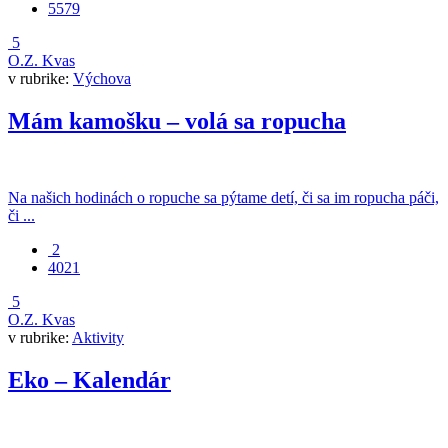
5579
5
O.Z. Kvas
v rubrike:
Výchova
Mám kamošku – volá sa ropucha
Na našich hodinách o ropuche sa pýtame detí, či sa im ropucha páči,
či ...
2
4021
5
O.Z. Kvas
v rubrike:
Aktivity
Eko – Kalendár