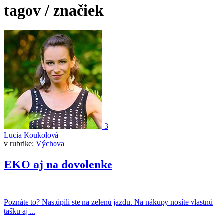
tagov / značiek
3
Lucia Koukolová
v rubrike:
Výchova
EKO aj na dovolenke
Poznáte to? Nastúpili ste na zelenú jazdu. Na nákupy nosíte vlastnú
tašku aj ...