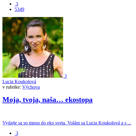
3
5349
3
Lucia Koukolová
v rubrike:
Výchova
Moja, tvoja, naša… ekostopa
Vydajte sa so mnou do eko sveta. Volám sa Lucia Koukolová a s ...
3