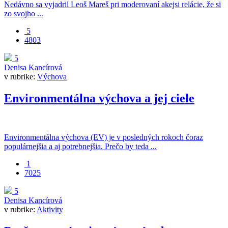
Nedávno sa vyjadril Leoš Mareš pri moderovaní akejsi relácie, že si
zo svojho ...
5
4803
5
Denisa Kancírová
v rubrike:
Výchova
Environmentálna výchova a jej ciele
Environmentálna výchova (EV) je v posledných rokoch čoraz
populárnejšia a aj potrebnejšia. Prečo by teda ...
1
7025
5
Denisa Kancírová
v rubrike:
Aktivity