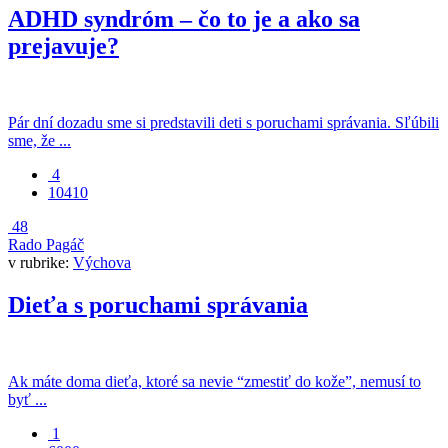
ADHD syndróm – čo to je a ako sa
prejavuje?
Pár dní dozadu sme si predstavili deti s poruchami správania. Sľúbili
sme, že ...
4
10410
48
Rado Pagáč
v rubrike:
Výchova
Dieťa s poruchami správania
Ak máte doma dieťa, ktoré sa nevie “zmestiť do kože”, nemusí to
byť ...
1