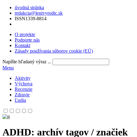
úvodná stránka
redakcia@lenivyrodic.sk
ISSN
1339-8814
O projekte
Podporte nás
Kontakt
Zásady používania súborov cookie (EÚ)
Napíšte hľadaný výraz ...
Menu
Aktivity
Výchova
Recenzie
Zdravie
Ľudia
8
ADHD
: archív tagov / značiek