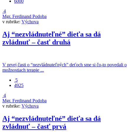
6000
4
Mgr. Ferdinand Podoba
v rubrike:
Výchova
Aj “nezvládnuteľné” dieťa sa dá
zvládnuť – časť druhá
V prvej časti o “nezvládnuteľných” deťoch sme si čo-to povedali o
možnostiach terapie ...
5
4925
4
Mgr. Ferdinand Podoba
v rubrike:
Výchova
Aj “nezvládnuteľné” dieťa sa dá
zvládnuť – časť prvá