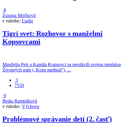
8
Zuzana Močková
v rubrike:
Ľudia
Tigrí svet: Rozhovor s manželmi
Kopsovcami
Manželia Petr a Kamila Kopsovci sa preslávili svojou metódou
Životných máp („Kops method“), ...
3
7559
9
Beáta Rampáková
v rubrike:
Výchova
Problémové správanie detí (2. časť)