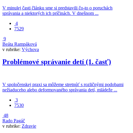
V minulej časti článku sme si predstavili čo-to o poruchách
správania a niektorých ich príčinách. V dnešnom ...
4
7529
9
Beáta Rampáková
v rubrike:
Výchova
Problémové správanie detí (1. časť)
V spoločenskej praxi sa môžeme stretnúť s rozličnými podobami
nežiaduceho alebo deformovaného správania detí, mládeže ...
3
7530
48
Rado Pagáč
v rubrike:
Zdravie