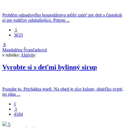
Problém odpadového hospodárstva môže znieť pre deti a častokrát
aj pre rodičov odstrašujúco. Pritom ...
1
3633
8
Magdaléna Švančarková
v rubrike:
Aktivity
Vyrobte si s deťmi bylinný sirup
Poznáte to. Prichádza jeseň. Na obed je síce krásne, slniečko svieti,
no rána ...
1
1
4184
5