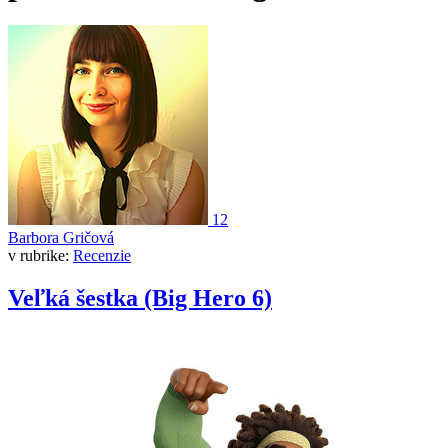
12
Barbora Gričová
v rubrike:
Recenzie
Veľká šestka (Big Hero 6)