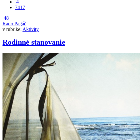
4
7417
48
Rado Pagáč
v rubrike:
Aktivity
Rodinné stanovanie