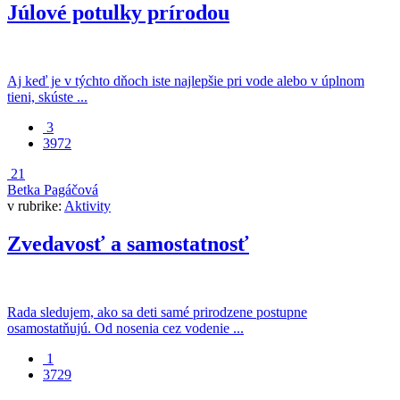
Júlové potulky prírodou
Aj keď je v týchto dňoch iste najlepšie pri vode alebo v úplnom
tieni, skúste ...
3
3972
21
Betka Pagáčová
v rubrike:
Aktivity
Zvedavosť a samostatnosť
Rada sledujem, ako sa deti samé prirodzene postupne
osamostatňujú. Od nosenia cez vodenie ...
1
3729