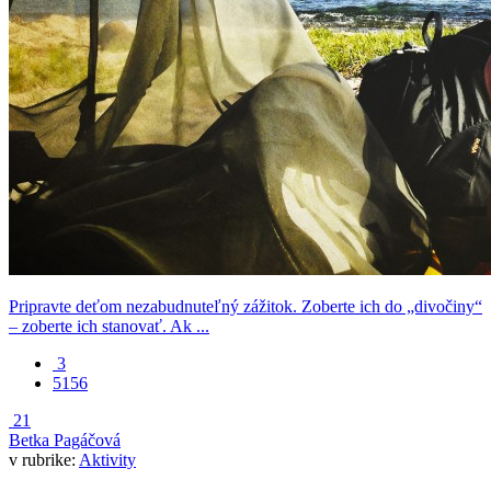
Pripravte deťom nezabudnuteľný zážitok. Zoberte ich do „divočiny“
– zoberte ich stanovať. Ak ...
3
5156
21
Betka Pagáčová
v rubrike:
Aktivity