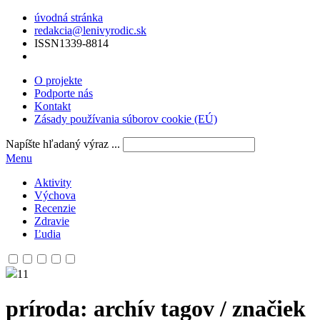
úvodná stránka
redakcia@lenivyrodic.sk
ISSN
1339-8814
O projekte
Podporte nás
Kontakt
Zásady používania súborov cookie (EÚ)
Napíšte hľadaný výraz ...
Menu
Aktivity
Výchova
Recenzie
Zdravie
Ľudia
11
príroda
: archív tagov / značiek