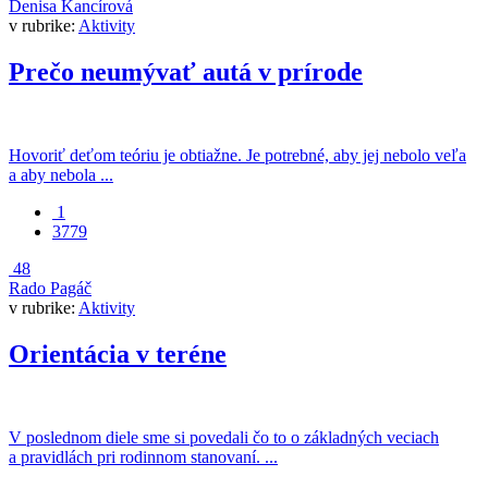
Denisa Kancírová
v rubrike:
Aktivity
Prečo neumývať autá v prírode
Hovoriť deťom teóriu je obtiažne. Je potrebné, aby jej nebolo veľa
a aby nebola ...
1
3779
48
Rado Pagáč
v rubrike:
Aktivity
Orientácia v teréne
V poslednom diele sme si povedali čo to o základných veciach
a pravidlách pri rodinnom stanovaní. ...