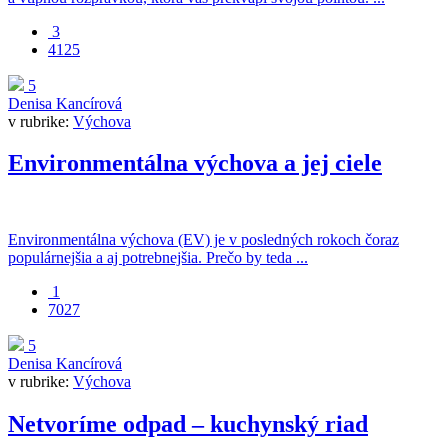
3
4125
5
Denisa Kancírová
v rubrike:
Výchova
Environmentálna výchova a jej ciele
Environmentálna výchova (EV) je v posledných rokoch čoraz
populárnejšia a aj potrebnejšia. Prečo by teda ...
1
7027
5
Denisa Kancírová
v rubrike:
Výchova
Netvoríme odpad – kuchynský riad