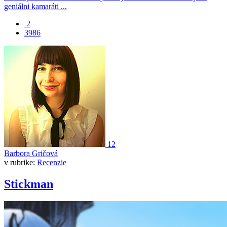
geniálni kamaráti ...
2
3986
12
Barbora Gričová
v rubrike:
Recenzie
Stickman