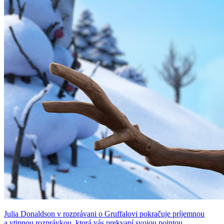
Julia Donaldson v rozprávani o Gruffalovi pokračuje príjemnou
a vtipnou rozprávkou, ktorá vás prekvapí svojou pointou. ...