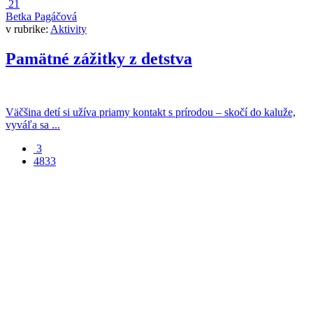
21
Betka Pagáčová
v rubrike:
Aktivity
Pamätné zážitky z detstva
Väčšina detí si užíva priamy kontakt s prírodou – skočí do kaluže,
vyváľa sa ...
3
4833