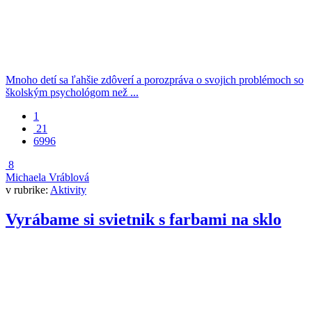
Mnoho detí sa ľahšie zdôverí a porozpráva o svojich problémoch so
školským psychológom než ...
1
21
6996
8
Michaela Vráblová
v rubrike:
Aktivity
Vyrábame si svietnik s farbami na sklo