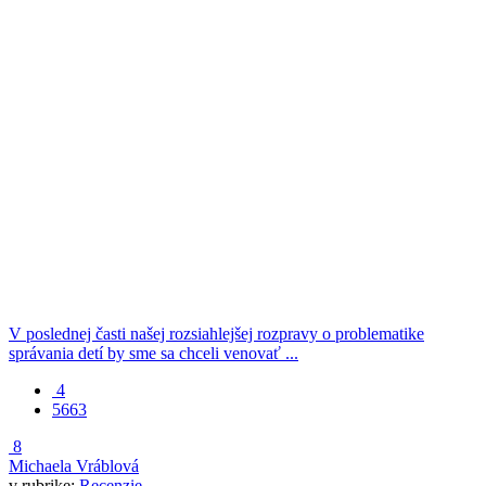
V poslednej časti našej rozsiahlejšej rozpravy o problematike
správania detí by sme sa chceli venovať ...
4
5663
8
Michaela Vráblová
v rubrike:
Recenzie