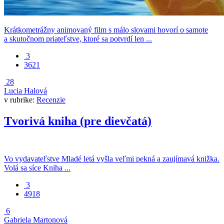
Krátkometrážny animovaný film s málo slovami hovorí o samote
a skutočnom priateľstve, ktoré sa potvrdí len ...
3
3621
28
Lucia Halová
v rubrike:
Recenzie
Tvorivá kniha (pre dievčatá)
Vo vydavateľstve Mladé letá vyšla veľmi pekná a zaujímavá knižka.
Volá sa síce Kniha ...
3
4918
6
Gabriela Martonová