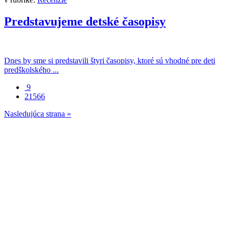
Predstavujeme detské časopisy
Dnes by sme si predstavili štyri časopisy, ktoré sú vhodné pre deti
predškolského ...
9
21566
Nasledujúca strana »