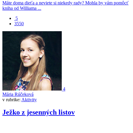
Máte doma dieťa a neviete si niekedy rady? Mohla by vám pomôcť
kniha od Williama ...
5
3550
4
Mária Rúčeková
v rubrike:
Aktivity
Ježko z jesenných listov