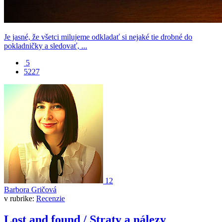
Je jasné, že všetci milujeme odkladať si nejaké tie drobné do
pokladničky a sledovať, ...
5
5227
12
Barbora Gričová
v rubrike:
Recenzie
Lost and found / Straty a nálezy