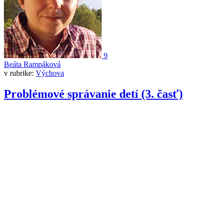
9
Beáta Rampáková
v rubrike:
Výchova
Problémové správanie detí (3. časť)