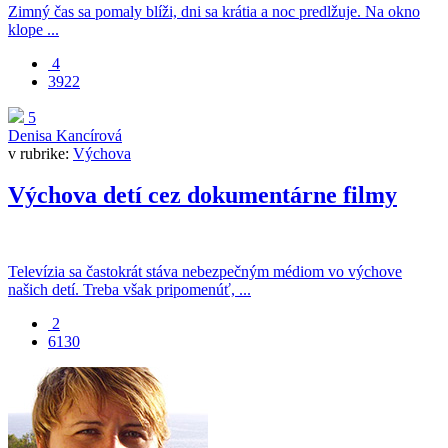
Zimný čas sa pomaly blíži, dni sa krátia a noc predlžuje. Na okno
klope ...
4
3922
5
Denisa Kancírová
v rubrike:
Výchova
Výchova detí cez dokumentárne filmy
Televízia sa častokrát stáva nebezpečným médiom vo výchove
našich detí. Treba však pripomenúť, ...
2
6130