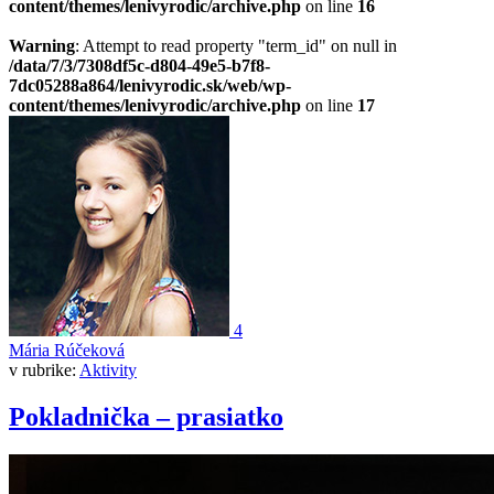
content/themes/lenivyrodic/archive.php
on line
16
Warning
: Attempt to read property "term_id" on null in
/data/7/3/7308df5c-d804-49e5-b7f8-
7dc05288a864/lenivyrodic.sk/web/wp-
content/themes/lenivyrodic/archive.php
on line
17
4
Mária Rúčeková
v rubrike:
Aktivity
Pokladnička – prasiatko