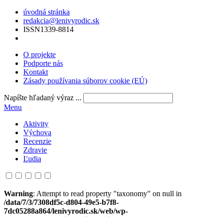
úvodná stránka
redakcia@lenivyrodic.sk
ISSN
1339-8814
O projekte
Podporte nás
Kontakt
Zásady používania súborov cookie (EÚ)
Napíšte hľadaný výraz ...
Menu
Aktivity
Výchova
Recenzie
Zdravie
Ľudia
Warning
: Attempt to read property "taxonomy" on null in
/data/7/3/7308df5c-d804-49e5-b7f8-
7dc05288a864/lenivyrodic.sk/web/wp-