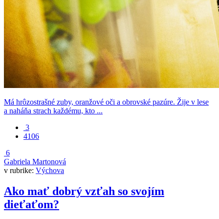
Má hrôzostrašné zuby, oranžové oči a obrovské pazúre. Žije v lese
a naháňa strach každému, kto ...
3
4106
6
Gabriela Martonová
v rubrike:
Výchova
Ako mať dobrý vzťah so svojím
dieťaťom?