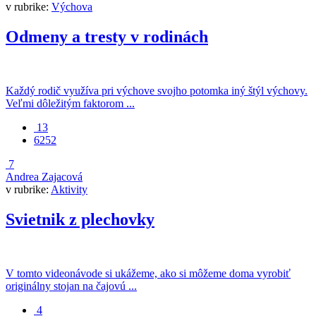
v rubrike:
Výchova
Odmeny a tresty v rodinách
Každý rodič využíva pri výchove svojho potomka iný štýl výchovy.
Veľmi dôležitým faktorom ...
13
6252
7
Andrea Zajacová
v rubrike:
Aktivity
Svietnik z plechovky
V tomto videonávode si ukážeme, ako si môžeme doma vyrobiť
originálny stojan na čajovú ...
4