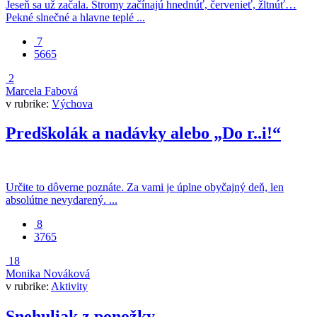
Jeseň sa už začala. Stromy začínajú hnednúť, červenieť, žltnúť…
Pekné slnečné a hlavne teplé ...
7
5665
2
Marcela Fabová
v rubrike:
Výchova
Predškolák a nadávky alebo „Do r..i!“
Určite to dôverne poznáte. Za vami je úplne obyčajný deň, len
absolútne nevydarený. ...
8
3765
18
Monika Nováková
v rubrike:
Aktivity
Snehuliak z ponožky