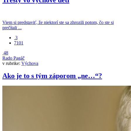
Tresty vo výchove detí
Viem si predstaviť, že niektorí ste sa zhrozili potom, čo ste si
prečítali ...
3
7101
48
Rado Pagáč
v rubrike:
Výchova
Ako je to s tým záporom „ne…“?