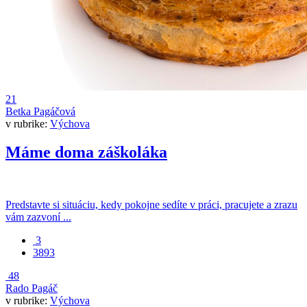
21
Betka Pagáčová
v rubrike:
Výchova
Máme doma záškoláka
Predstavte si situáciu, kedy pokojne sedíte v práci, pracujete a zrazu
vám zazvoní ...
3
3893
48
Rado Pagáč
v rubrike:
Výchova