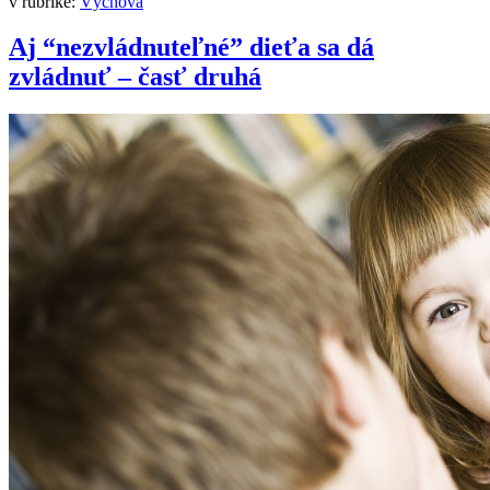
v rubrike:
Výchova
Aj “nezvládnuteľné” dieťa sa dá
zvládnuť – časť druhá