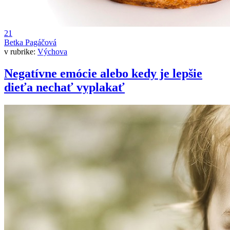
21
Betka Pagáčová
v rubrike:
Výchova
Negatívne emócie alebo kedy je lepšie
dieťa nechať vyplakať