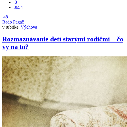
3
3654
48
Rado Pagáč
v rubrike:
Výchova
Rozmaznávanie detí starými rodičmi – čo
vy na to?