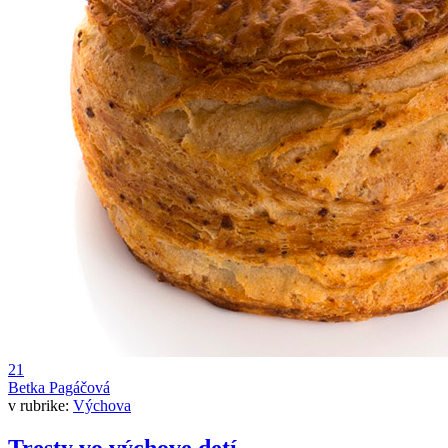
21
Betka Pagáčová
v rubrike:
Výchova