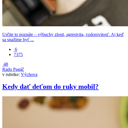
Určite to poznáte – výbuchy zlosti, agresivita, vzdorovitosť. Aj keď
sa snažíme byť ...
6
7375
48
Rado Pagáč
v rubrike:
Výchova
Kedy dať deťom do ruky mobil?