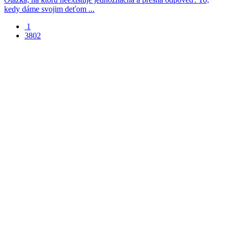
kedy dáme svojim deťom ...
1
3802