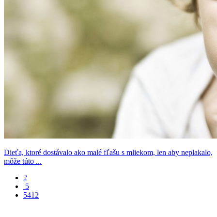
Dieťa, ktoré dostávalo ako malé fľašu s mliekom, len aby neplakalo,
môže túto ...
2
5
5412