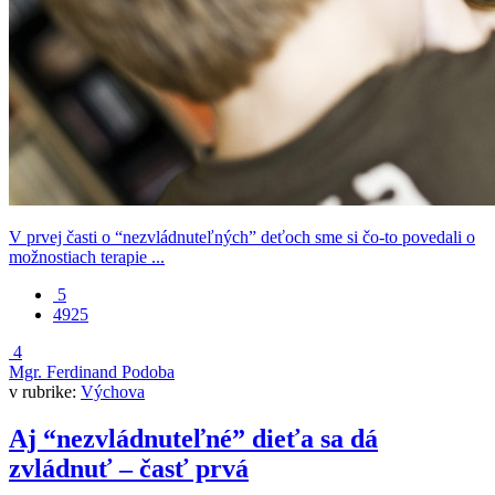
V prvej časti o “nezvládnuteľných” deťoch sme si čo-to povedali o
možnostiach terapie ...
5
4925
4
Mgr. Ferdinand Podoba
v rubrike:
Výchova
Aj “nezvládnuteľné” dieťa sa dá
zvládnuť – časť prvá