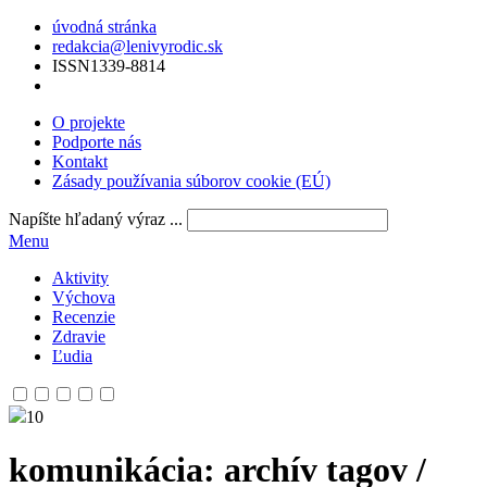
úvodná stránka
redakcia@lenivyrodic.sk
ISSN
1339-8814
O projekte
Podporte nás
Kontakt
Zásady používania súborov cookie (EÚ)
Napíšte hľadaný výraz ...
Menu
Aktivity
Výchova
Recenzie
Zdravie
Ľudia
10
komunikácia
: archív tagov /