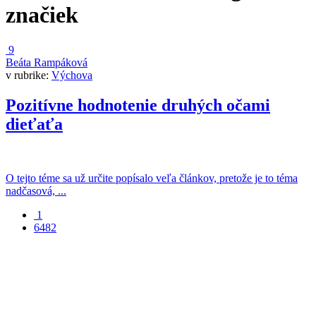
značiek
9
Beáta Rampáková
v rubrike:
Výchova
Pozitívne hodnotenie druhých očami
dieťaťa
O tejto téme sa už určite popísalo veľa článkov, pretože je to téma
nadčasová, ...
1
6482