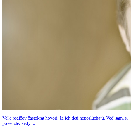
Veľa rodičov častokrát hovorí, že ich deti neposlúchajú. Veď sami si
povedzte, kedy ...