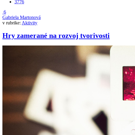
3776
6
Gabriela Martonová
v rubrike:
Aktivity
Hry zamerané na rozvoj tvorivosti