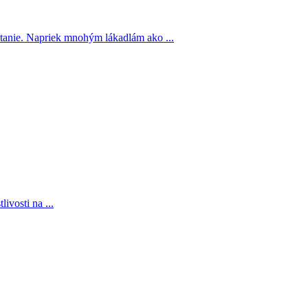
ítanie. Napriek mnohým lákadlám ako ...
ivosti na ...