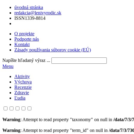
úvodná stránka
redakcia@lenivyrodic.sk
ISSN
1339-8814
O projekte
Podporte nás
Kontakt
Zásady používania súborov cookie (EÚ)
Napíšte hľadaný výraz ...
Menu
Aktivity
Výchova
Recenzie
Zdravie
Ľudia
Warning
: Attempt to read property "taxonomy" on null in
/data/7/3
Warning
: Attempt to read property "term_id" on null in
/data/7/3/7