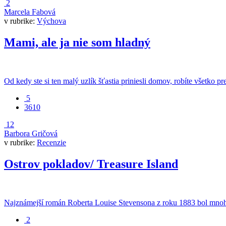
2
Marcela Fabová
v rubrike:
Výchova
Mami, ale ja nie som hladný
Od kedy ste si ten malý uzlík šťastia priniesli domov, robíte všetko pret
5
3610
12
Barbora Gričová
v rubrike:
Recenzie
Ostrov pokladov/ Treasure Island
Najznámejší román Roberta Louise Stevensona z roku 1883 bol mnohokr
2