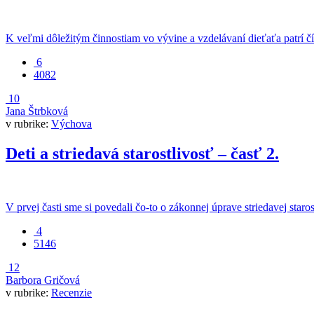
K veľmi dôležitým činnostiam vo vývine a vzdelávaní dieťaťa patrí č
6
4082
10
Jana Štrbková
v rubrike:
Výchova
Deti a striedavá starostlivosť – časť 2.
V prvej časti sme si povedali čo-to o zákonnej úprave striedavej starostl
4
5146
12
Barbora Gričová
v rubrike:
Recenzie