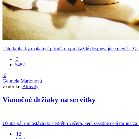
Táto kniha by mala byť príručkou pre každé dospievajúce dievča. Za
3
5482
6
Gabriela Martonová
v rubrike:
Aktivity
Vianočné držiaky na servítky
Už iba pár dní ostáva do štedrého večera, keď zasadne celá rodina za .
12