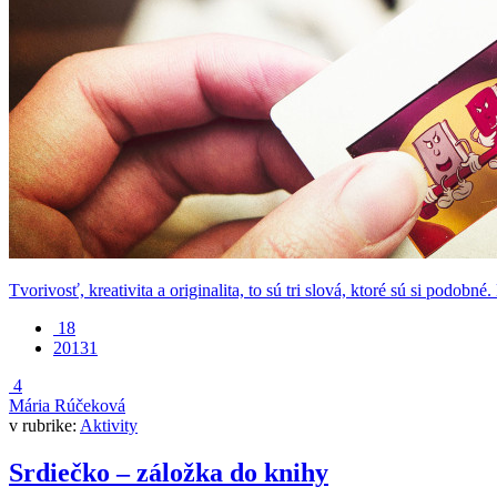
Tvorivosť, kreativita a originalita, to sú tri slová, ktoré sú si podobné.
18
20131
4
Mária Rúčeková
v rubrike:
Aktivity
Srdiečko – záložka do knihy