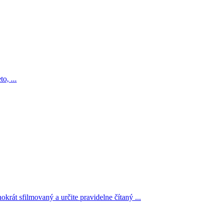
o, ...
át sfilmovaný a určite pravidelne čítaný ...