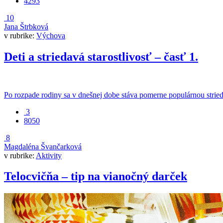
4293
10
Jana Štrbková
v rubrike:
Výchova
Deti a striedavá starostlivosť – časť 1.
Po rozpade rodiny sa v dnešnej dobe stáva pomerne populárnou striedav
3
8050
8
Magdaléna Švančarková
v rubrike:
Aktivity
Telocvičňa – tip na vianočný darček