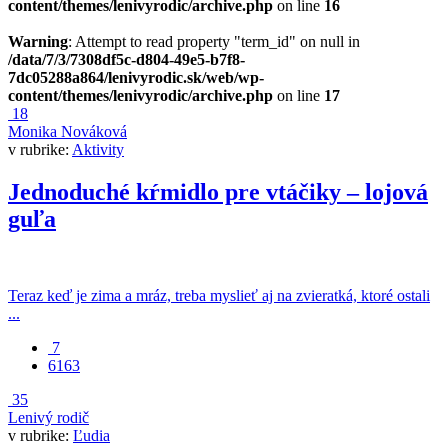
content/themes/lenivyrodic/archive.php
on line
16
Warning
: Attempt to read property "term_id" on null in
/data/7/3/7308df5c-d804-49e5-b7f8-
7dc05288a864/lenivyrodic.sk/web/wp-
content/themes/lenivyrodic/archive.php
on line
17
18
Monika Nováková
v rubrike:
Aktivity
Jednoduché kŕmidlo pre vtáčiky – lojová
guľa
Teraz keď je zima a mráz, treba myslieť aj na zvieratká, ktoré ostali
...
7
6163
35
Lenivý rodič
v rubrike:
Ľudia