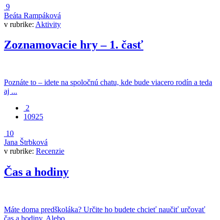
9
Beáta Rampáková
v rubrike:
Aktivity
Zoznamovacie hry – 1. časť
Poznáte to – idete na spoločnú chatu, kde bude viacero rodín a teda
aj ...
2
10925
10
Jana Štrbková
v rubrike:
Recenzie
Čas a hodiny
Máte doma predškoláka? Určite ho budete chcieť naučiť určovať
čas a hodiny. Alebo ...