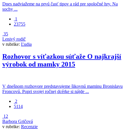
Dnes nadviažeme na prvú časť tipov a rád pre spoločné hry. Na
sochy ...
1
23755
35
Lenivý rodič
v rubrike:
Ľudia
Rozhovor s víťazkou súťaže O najkrajší
výrobok od mamky 2015
V dnešnom rozhovore predstavujeme šikovnú maminu Bronislavu
Froncovú. Popri svojej ročnej dcérke si nájde ...
2
5114
12
Barbora Gričová
v rubrike:
Recenzie