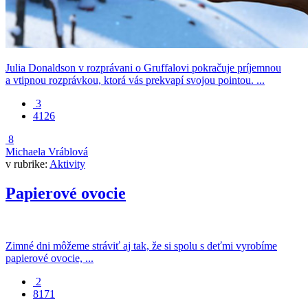
Julia Donaldson v rozprávani o Gruffalovi pokračuje príjemnou
a vtipnou rozprávkou, ktorá vás prekvapí svojou pointou. ...
3
4126
8
Michaela Vráblová
v rubrike:
Aktivity
Papierové ovocie
Zimné dni môžeme stráviť aj tak, že si spolu s deťmi vyrobíme
papierové ovocie, ...
2
8171