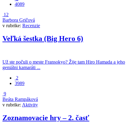
4089
12
Barbora Gričová
v rubrike:
Recenzie
Veľká šestka (Big Hero 6)
Už ste počuli o meste Fransokyo? Žije tam Hiro Hamada a jeho
geniálni kamaráti ...
2
3989
9
Beáta Rampáková
v rubrike:
Aktivity
Zoznamovacie hry – 2. časť