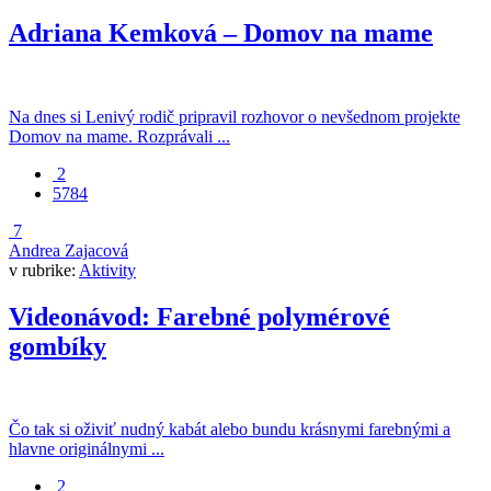
Adriana Kemková – Domov na mame
Na dnes si Lenivý rodič pripravil rozhovor o nevšednom projekte
Domov na mame. Rozprávali ...
2
5784
7
Andrea Zajacová
v rubrike:
Aktivity
Videonávod: Farebné polymérové
gombíky
Čo tak si oživiť nudný kabát alebo bundu krásnymi farebnými a
hlavne originálnymi ...
2