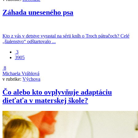
Záhada uneseného psa
Kto z vás v detstve vyrastal na sérii kníh o Troch pátračoch? Celé
„šialenstvo“ odštartovalo ...
3
3905
8
Michaela Vráblová
v rubrike:
Výchova
Čo alebo kto ovplyvňuje adaptáciu
dieťaťa v materskej škole?