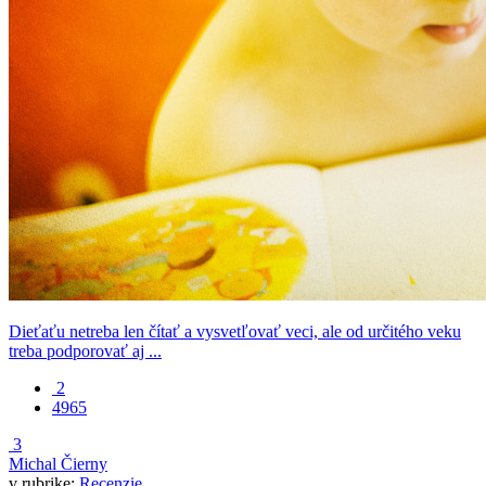
Dieťaťu netreba len čítať a vysvetľovať veci, ale od určitého veku
treba podporovať aj ...
2
4965
3
Michal Čierny
v rubrike:
Recenzie