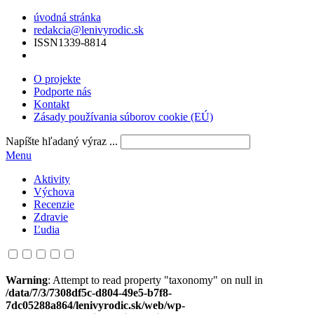
úvodná stránka
redakcia@lenivyrodic.sk
ISSN
1339-8814
O projekte
Podporte nás
Kontakt
Zásady používania súborov cookie (EÚ)
Napíšte hľadaný výraz ...
Menu
Aktivity
Výchova
Recenzie
Zdravie
Ľudia
Warning
: Attempt to read property "taxonomy" on null in
/data/7/3/7308df5c-d804-49e5-b7f8-
7dc05288a864/lenivyrodic.sk/web/wp-