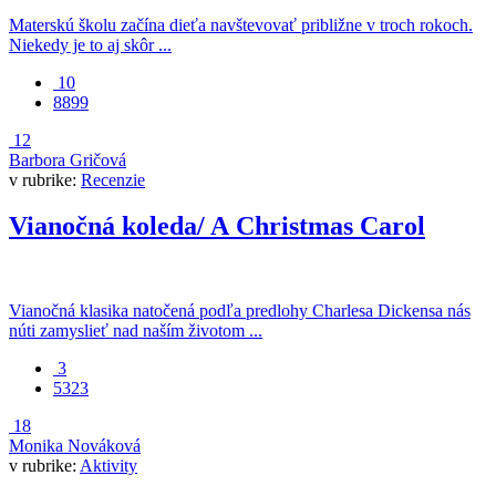
Materskú školu začína dieťa navštevovať približne v troch rokoch.
Niekedy je to aj skôr ...
10
8899
12
Barbora Gričová
v rubrike:
Recenzie
Vianočná koleda/ A Christmas Carol
Vianočná klasika natočená podľa predlohy Charlesa Dickensa nás
núti zamyslieť nad naším životom ...
3
5323
18
Monika Nováková
v rubrike:
Aktivity