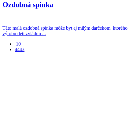
Ozdobná spinka
Táto malá ozdobná spinka môže byt aj milým darčekom, ktorého
výrobu deti zvládnu ...
10
4443